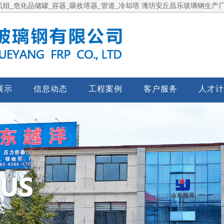
组_危化品储罐_容器_吸收塔器_管道_冷却塔 潍坊安丘昌乐玻璃钢生产
展示
信息动态
工程案例
客户服务
人才计