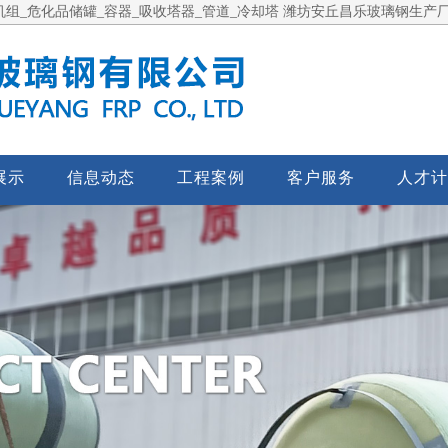
组_危化品储罐_容器_吸收塔器_管道_冷却塔 潍坊安丘昌乐玻璃钢生产
展示
信息动态
工程案例
客户服务
人才计