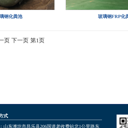
璃钢化粪池
玻璃钢FRP化
一页 下一页 第1页
方式
：山东潍坊市昌乐县206国道老收费站北1公里路东