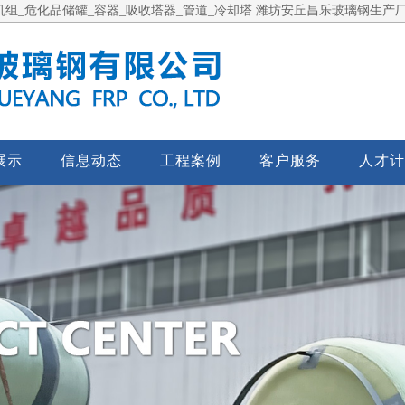
组_危化品储罐_容器_吸收塔器_管道_冷却塔 潍坊安丘昌乐玻璃钢生产
展示
信息动态
工程案例
客户服务
人才计