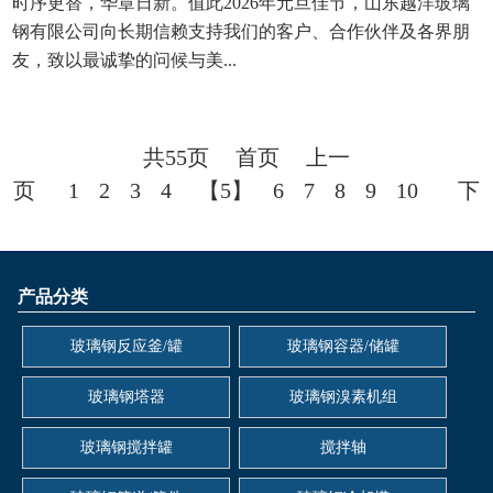
时序更替，华章日新。值此2026年元旦佳节，山东越洋玻璃
钢有限公司向长期信赖支持我们的客户、合作伙伴及各界朋
友，致以最诚挚的问候与美...
共55页
首页
上一
页
1
2
3
4
【5】
6
7
8
9
10
下
一页
第5页
产品分类
玻璃钢反应釜/罐
玻璃钢容器/储罐
玻璃钢塔器
玻璃钢溴素机组
玻璃钢搅拌罐
搅拌轴