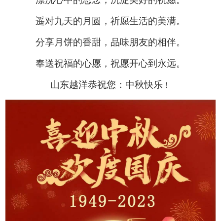
遥对九天的月圆，祈愿生活的美满。
ENGLISH
分享月饼的香甜，品味朋友的相伴。
奉送祝福的心愿，祝愿开心到永远。
山东越洋恭祝您：中秋快乐
！