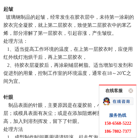
起皱
玻璃钢制品的起皱，经常发生在胶衣层中，未待第一涂刷的
胶衣完全凝胶，就上第二层胶衣，致使第二层胶衣中的苯乙
烯，部分溶解了第一层胶衣，引起容涨，产生皱纹。
处理方法：
1、适当提高工作环境的温度，在上第一层胶衣时，应使用
红外线灯泡烘干后，再上第二层胶衣，
2、待胶衣层凝胶后，再涂刷铺层树脂。适当增加引发剂和
促进剂的用量，控制工作室的环境温度，通常在18～20℃之
间为宜。
在线客服
针眼
制品表面的针眼，主要原因是在凝胶前，小气泡进入胶衣
层；或模具表面有灰尘；或是在添加阻燃树脂时，因粘度过
服务热线
高，加入到溶剂挥发，留下了针眼。
150-6568-5222
处理方法
186-7802-7377
1、成型制作时间要用浸渍辊滚，赶走气泡：