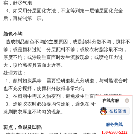
实，赶尽气泡
3、如采用分层固化方法，不宜等到第一层铺层固化完全
后，再糊制第二层。
颜色不均
造成制品颜色不均的主要原因，或是颜料分散不均，搅拌不
够；或是颜料过期，分层配料不够；或胶衣树脂涂刷不均，
厚度不均；或涂刷垂直面时发生流胶现象；或喷枪压力过
大，喷枪离模具表面太近等。
处理方法：
1、颜料如炭黑等，需要经研磨机充分研磨，与树脂混合时
也应充分搅拌，使颜料分散得非常均匀；
2、在树脂中需加入触变剂，避免发生垂直面的流胶现象；
在线客服
3、涂刷胶衣时必须要均匀涂刷，避免在同一平面上，出现
涂刷胶衣厚度不均匀的现象。
服务热线
斑点，鱼眼及凹陷
150-6568-5222