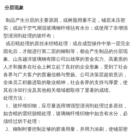
分层现象
制品产生分层的主要原因，或树脂用量不足，铺层未压密
ENGLISH
实；或由于空气潮湿玻璃钢纤维毡有水分；或使用了非增强
型浸润剂处理的玻纤布；
或石蜡处理的原丝未经蜡处理：或在成型操作中第一层完全
固化后，才能进行第二层的糊制等，都会产生制品的分层现
象。山东越洋玻璃钢有限公司以雄厚的资金实力、高素质的
人才和服务在社会上树立起了良好的企业形象，受到了社会
各界与广大客户的普遍信赖与赞扬。公司决策层超前意识，
全体员工积极进取的敬业精神，社会各界的支持与厚爱，使
其在冷却行业及其他相关领域都取得了显著的成绩。
处理方法：
1、玻纤维织物，应尽量选用增强型浸润剂处理过多原丝，
如含蜡的需经脱蜡处理，玻璃钢纤维织物中如含有水分，必
须经过烘干处理：
2、糊制时要控制足够的胶液用量，并用力涂刷，使铺层密