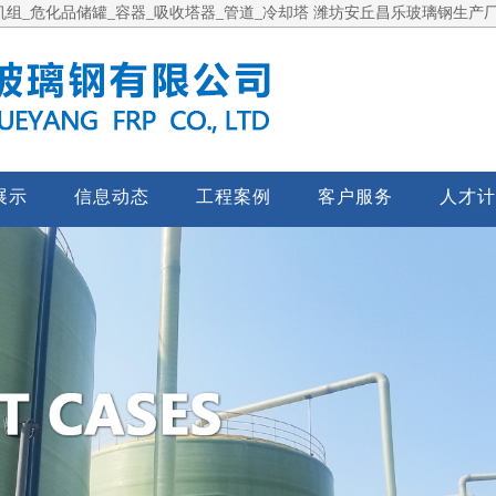
组_危化品储罐_容器_吸收塔器_管道_冷却塔 潍坊安丘昌乐玻璃钢生产
展示
信息动态
工程案例
客户服务
人才计