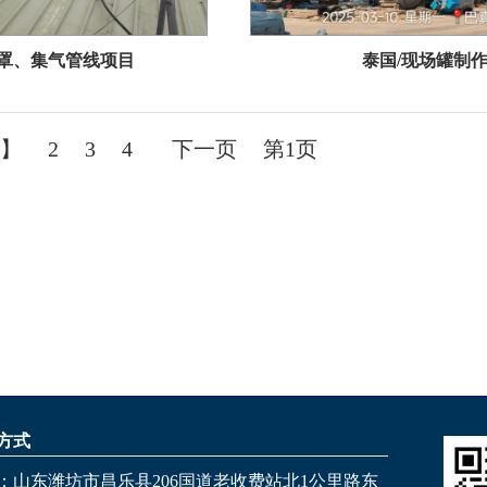
水池罩、集气管线项目
泰国/现场罐制
1】
2
3
4
下一页
第1页
方式
：山东潍坊市昌乐县206国道老收费站北1公里路东